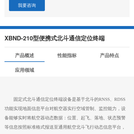
我要咨询
XBND-210型便携式北斗通信定位终端
产品概述
性能指标
产品特点
应用领域
固定式北斗通信定位终端设备是基于北斗的RNSS、RDSS
功能实现地面信息平台对航空器实行空域管制、监控能力，设
备能够实时将航空器动态数据：位置、起飞、落地、状态预警
等信息按照标准格式报送至通用航空北斗飞行动态信息平台，