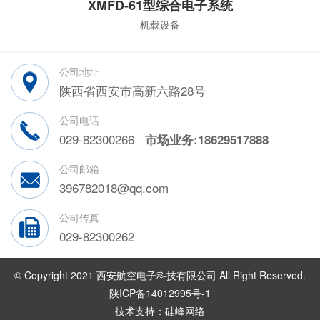
XMFD-61型综合电子系统
机载设备
公司地址
陕西省西安市高新六路28号
公司电话
029-82300266
市场业务:18629517888
公司邮箱
396782018@qq.com
公司传真
029-82300262
© Copyright 2021 西安航空电子科技有限公司 All Right Reserved.
陕ICP备14012995号-1
技术支持：
硅峰网络