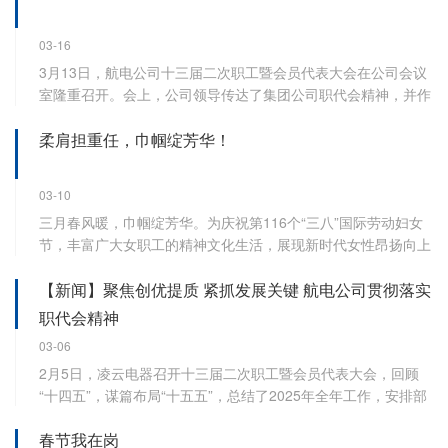
03-16
3月13日，航电公司十三届二次职工暨会员代表大会在公司会议
室隆重召开。会上，公司领导传达了集团公司职代会精神，并作
公司行政工作报告；工会主席作公司工会工作报告。两份报告全
柔肩担重任，巾帼绽芳华！
面总结了2025年工作，系统部署了2026年任务。
03-10
三月春风暖，巾帼绽芳华。为庆祝第116个“三八”国际劳动妇女
节，丰富广大女职工的精神文化生活，展现新时代女性昂扬向上
的精神风貌，西安航空电子科技有限公司精心策划了一场别开生
【新闻】聚焦创优提质 紧抓发展关键 航电公司贯彻落实
面的趣味活动
职代会精神
03-06
2月5日，凌云电器召开十三届二次职工暨会员代表大会，回顾
“十四五”，谋篇布局“十五五”，总结了2025年全年工作，安排部
署了2026年主要任务。会后，航电公司组织员工宣贯学习、深
春节我在岗
刻领悟会议精神，紧扣会议要求，围绕“1·5·2”整体发展目标，制